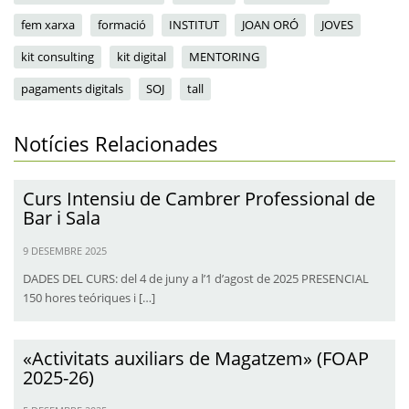
fem xarxa
formació
INSTITUT
JOAN ORÓ
JOVES
kit consulting
kit digital
MENTORING
pagaments digitals
SOJ
tall
Notícies Relacionades
Curs Intensiu de Cambrer Professional de
Bar i Sala
9 DESEMBRE 2025
DADES DEL CURS: del 4 de juny a l’1 d’agost de 2025 PRESENCIAL
150 hores teóriques i […]
«Activitats auxiliars de Magatzem» (FOAP
2025-26)