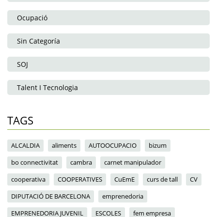
Ocupació
Sin Categoría
SOJ
Talent I Tecnologia
TAGS
ALCALDIA
aliments
AUTOOCUPACIO
bizum
bo connectivitat
cambra
carnet manipulador
cooperativa
COOPERATIVES
CuEmE
curs de tall
CV
DIPUTACIÓ DE BARCELONA
emprenedoria
EMPRENEDORIA JUVENIL
ESCOLES
fem empresa