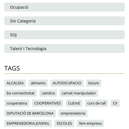
Ocupació
Sin Categoría
SOJ
Talent I Tecnologia
TAGS
ALCALDIA
aliments
AUTOOCUPACIO
bizum
bo connectivitat
cambra
carnet manipulador
cooperativa
COOPERATIVES
CuEmE
curs de tall
CV
DIPUTACIÓ DE BARCELONA
emprenedoria
EMPRENEDORIA JUVENIL
ESCOLES
fem empresa