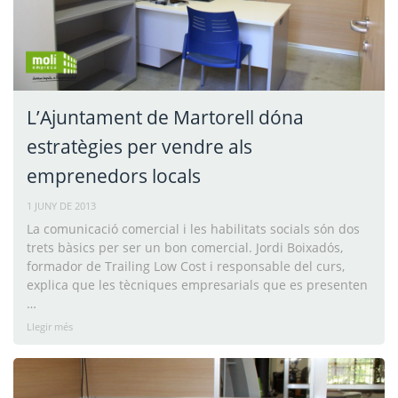
L’Ajuntament de Martorell dóna
estratègies per vendre als
emprenedors locals
1 JUNY DE 2013
La comunicació comercial i les habilitats socials són dos
trets bàsics per ser un bon comercial. Jordi Boixadós,
formador de Trailing Low Cost i responsable del curs,
explica que les tècniques empresarials que es presenten
…
Llegir més