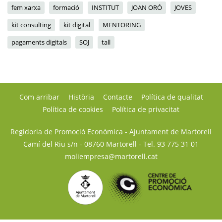
fem xarxa
formació
INSTITUT
JOAN ORÓ
JOVES
kit consulting
kit digital
MENTORING
pagaments digitals
SOJ
tall
Com arribar
Història
Contacte
Política de qualitat
Política de cookies
Política de privacitat
Regidoria de Promoció Econòmica - Ajuntament de Martorell
Camí del Riu s/n - 08760 Martorell
- Tel.
93 775 31 01
moliempresa@martorell.cat