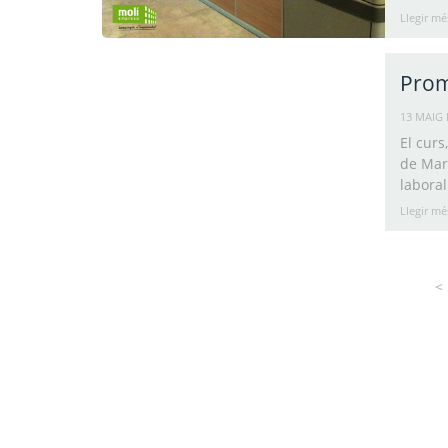
Llegir mé
Prom
13 MAIG 
El cur
de Mart
laboral
Llegir mé
<