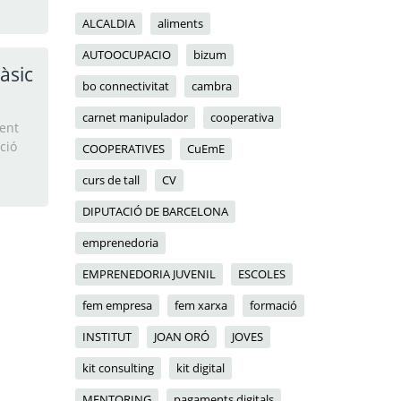
ALCALDIA
aliments
AUTOOCUPACIO
bizum
àsic
bo connectivitat
cambra
carnet manipulador
cooperativa
ent
ció
COOPERATIVES
CuEmE
curs de tall
CV
DIPUTACIÓ DE BARCELONA
emprenedoria
EMPRENEDORIA JUVENIL
ESCOLES
fem empresa
fem xarxa
formació
INSTITUT
JOAN ORÓ
JOVES
kit consulting
kit digital
MENTORING
pagaments digitals