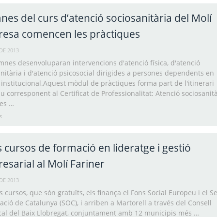
nes del curs d’atenció sociosanitària del Molí
esa comencen les pràctiques
DE 2013
mnes desenvoluparan intervencions d'atenció física, d'atenció
nitària i d'atenció psicosocial dirigides a persones dependents en
 institucional.Aquest mòdul de pràctiques forma part de l'itinerari
u corresponent al Certificat de Professionalitat: Atenció sociosanità
es …
s
 cursos de formació en lideratge i gestió
esarial al Molí Fariner
DE 2013
 cursos, que són gratuïts, els finança el Fons Social Europeu i el Se
ció de Catalunya (SOC), i arriben a Martorell a través del Consell
al del Baix Llobregat, conjuntament amb 12 municipis més …