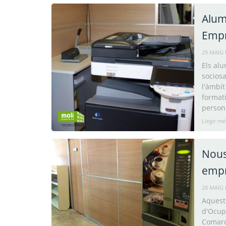
Alum
Empr
29 MAIG 
Els alu
sociosa
l'àmbit
formati
person
Llegir mé
Nous
empr
28 MAIG 
Aquests
d'Ocupa
Comarc