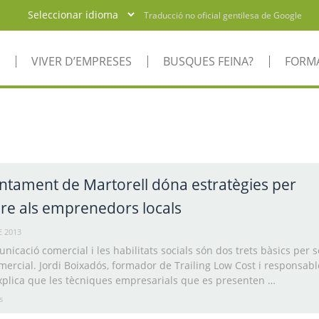
Traducció no oficial gentilesa de Google
VIVER D’EMPRESES
BUSQUES FEINA?
FORM
untament de Martorell dóna estratègies per
re als emprenedors locals
E 2013
nicació comercial i les habilitats socials són dos trets bàsics per 
ercial. Jordi Boixadós, formador de Trailing Low Cost i responsabl
xplica que les tècniques empresarials que es presenten …
s