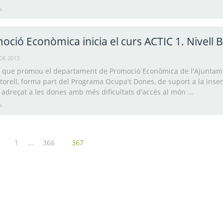
s
oció Econòmica inicia el curs ACTIC 1. Nivell B
DE 2013
s, que promou el departament de Promoció Econòmica de l'Ajuntam
orell, forma part del Programa Ocupa't Dones, de suport a la inser
 adreçat a les dones amb més dificultats d'accés al món …
s
…
1
366
367