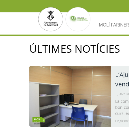
MOLÍ FARINER
ÚLTIMES NOTÍCIES
L’Aj
vend
1 JUNY D
La comu
bon com
curs, e
Llegir mé