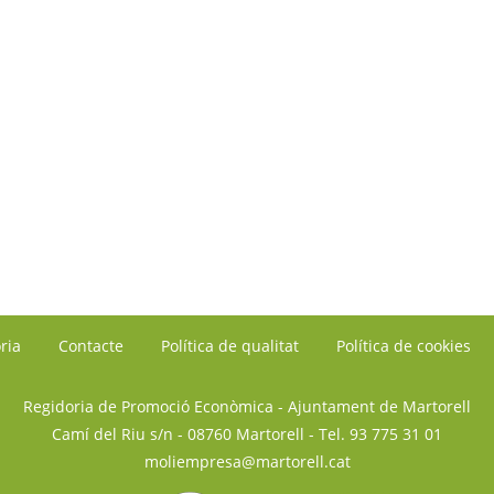
ria
Contacte
Política de qualitat
Política de cookies
Regidoria de Promoció Econòmica - Ajuntament de Martorell
Camí del Riu s/n - 08760 Martorell
- Tel.
93 775 31 01
moliempresa@martorell.cat